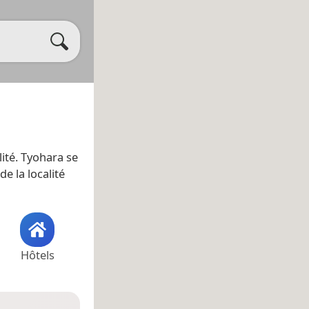
lité. Tyohara se
 de la localité
Hôtels