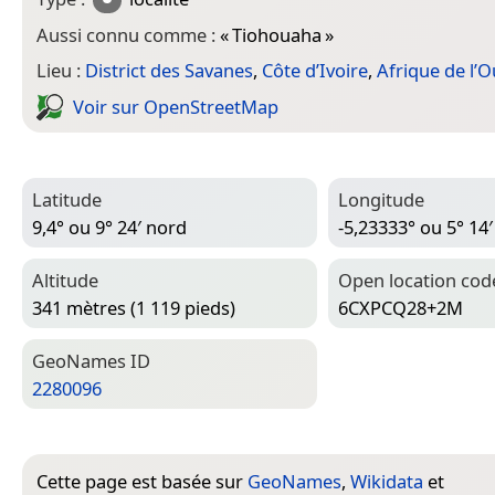
Aussi connu comme :
«
Tiohouaha
»
Lieu :
District des Savanes
,
Côte d’Ivoire
,
Afrique de l’O
Voir sur Open­Street­Map
Latitude
Longitude
9,4° ou 9° 24′ nord
-5,23333° ou 5° 14
Altitude
Open location cod
341 mètres (1 119 pieds)
6CXPCQ28+2M
Geo­Names ID
2280096
Cette page est basée sur
GeoNames
,
Wikidata
et