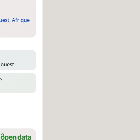
uest
,
Afrique
′ ouest
e