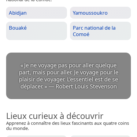
Abidjan
Yamoussoukro
Bouaké
Parc national de la
Comoé
«
Je ne voyage pas pour aller quelque
part, mais pour aller. Je voyage pour le
plaisir de voyager. L’essentiel est de se
déplacer.
»
—
Robert Louis Stevenson
Lieux curieux à découvrir
Apprenez à connaître des lieux fascinants aux quatre coins
du monde.