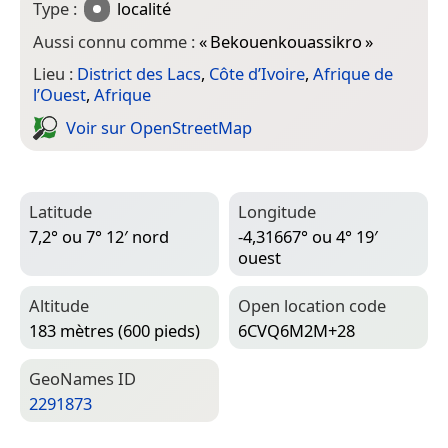
Type :
localité
Aussi connu comme :
«
Bekouenkouassikro
»
Lieu :
District des Lacs
,
Côte d’Ivoire
,
Afrique de
l’Ouest
,
Afrique
Voir sur Open­Street­Map
Latitude
Longitude
7,2° ou 7° 12′ nord
-4,31667° ou 4° 19′
ouest
Altitude
Open location code
183 mètres (600 pieds)
6CVQ6M2M+28
Geo­Names ID
2291873