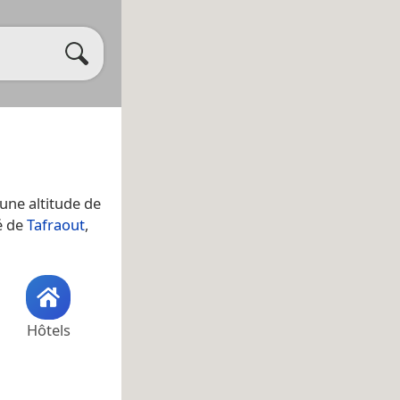
a une altitude de
té de
Tafraout
,
Hôtels