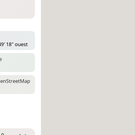
49′ 18″ ouest
e
en­Street­Map