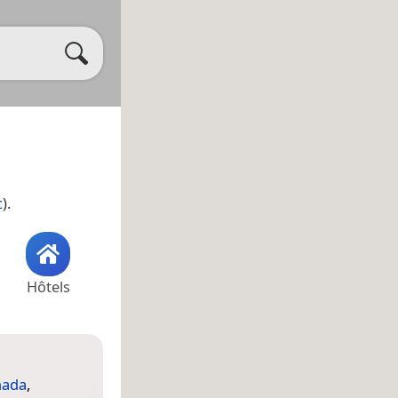
c
).
Hôtels
nada
,