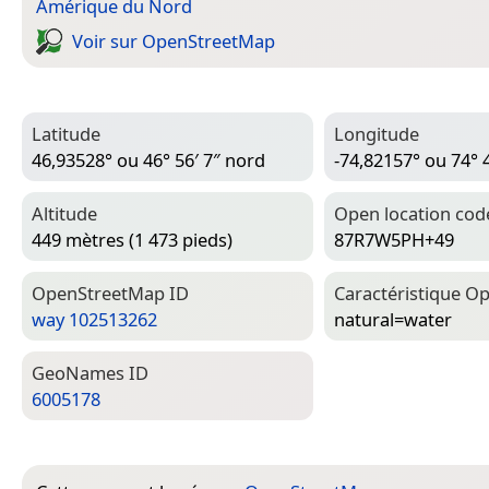
Amérique du Nord
Voir sur Open­Street­Map
Latitude
Longitude
46,93528° ou 46° 56′ 7″ nord
-74,82157° ou 74° 
Altitude
Open location cod
449 mètres (1 473 pieds)
87R7W5PH+49
Open­Street­Map ID
Caractéristique Op
way 102513262
natural=­water
Geo­Names ID
6005178