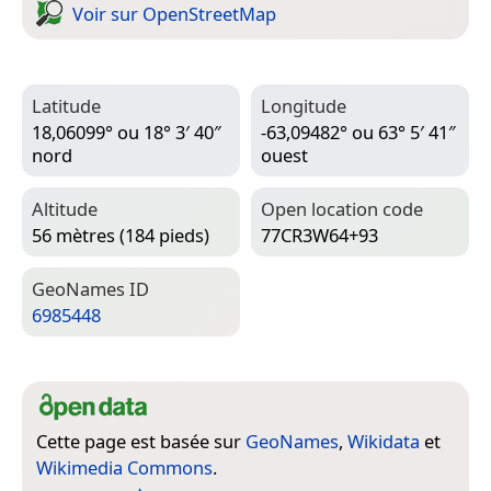
Voir sur Open­Street­Map
Latitude
Longitude
18,06099° ou 18° 3′ 40″
-63,09482° ou 63° 5′ 41″
nord
ouest
Altitude
Open location code
56 mètres (184 pieds)
77CR3W64+93
Geo­Names ID
6985448
Cette page est basée sur
GeoNames
,
Wikidata
et
Wikimedia Commons
.