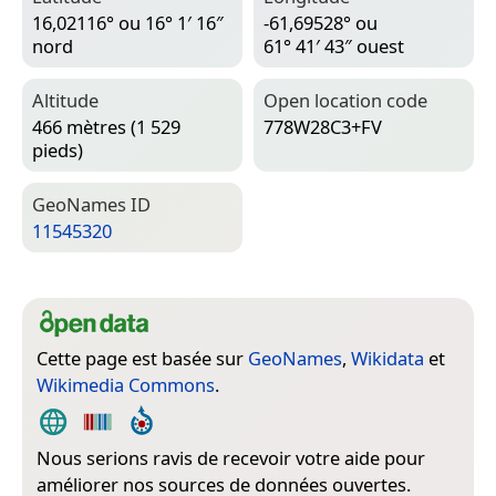
16,02116° ou 16° 1′ 16″
-61,69528° ou
nord
61° 41′ 43″ ouest
Altitude
Open location code
466 mètres (1 529
778W28C3+FV
pieds)
Geo­Names ID
11545320
Cette page est basée sur
GeoNames
,
Wikidata
et
Wikimedia Commons
.
Nous serions ravis de recevoir votre aide pour
améliorer nos sources de données ouvertes.