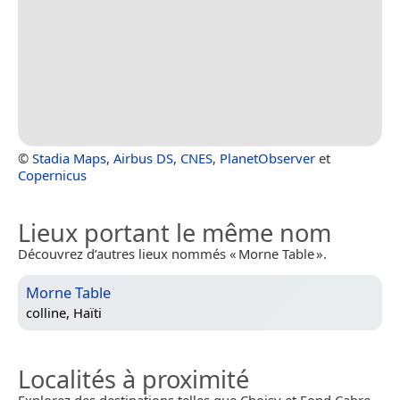
©
Stadia Maps
,
Airbus DS
,
CNES
,
PlanetObserver
et
Copernicus
Lieux portant le même nom
Découvrez d’autres lieux nommés « Morne Table ».
Morne Table
colline,
Haïti
Localités à proximité
Explorez des destinations telles que Choisy et Fond Cabre.