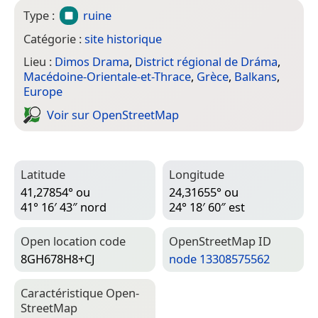
Type :
ruine
Catégorie :
site historique
Lieu :
Dimos Drama
,
District régional de Dráma
,
Macédoine-Orientale-et-Thrace
,
Grèce
,
Balkans
,
Europe
Voir sur Open­Street­Map
Latitude
Longitude
41,27854° ou
24,31655° ou
41° 16′ 43″ nord
24° 18′ 60″ est
Open location code
Open­Street­Map ID
8GH678H8+CJ
node 13308575562
Caractéristique Open­
Street­Map