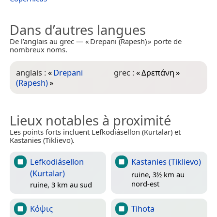
Dans d’autres langues
De l’anglais au grec — « Drepani (Rapesh) » porte de
nombreux noms.
anglais :
«
Drepani
grec :
«
Δρεπάνη
»
(Rapesh)
»
Lieux notables à proximité
Les points forts incluent Lefkodiásellon (Kurtalar) et
Kastanies (Tiklievo).
Lefkodiásellon
Kastanies (Tiklievo)
(Kurtalar)
ruine, 3½ km au
nord-est
ruine, 3 km au sud
Κόψις
Tihota