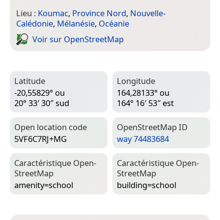
Lieu :
Koumac
,
Province Nord
,
Nouvelle-
Calédonie
,
Mélanésie
,
Océanie
Voir sur Open­Street­Map
Latitude
Longitude
-20,55829° ou
164,28133° ou
20° 33′ 30″ sud
164° 16′ 53″ est
Open location code
Open­Street­Map ID
5VF6C7RJ+MG
way 74483684
Caractéristique Open­
Caractéristique Open­
Street­Map
Street­Map
amenity=­school
building=­school