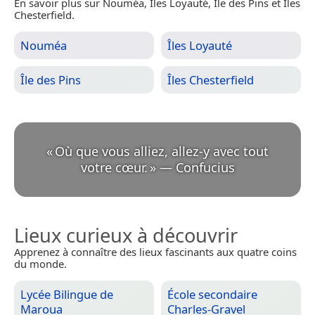
En savoir plus sur Nouméa, Îles Loyauté, Île des Pins et Îles
Chesterfield.
Nouméa
Îles Loyauté
Île des Pins
Îles Chesterfield
«
Où que vous alliez, allez-y avec tout
votre cœur.
»
—
Confucius
Lieux curieux à découvrir
Apprenez à connaître des lieux fascinants aux quatre coins
du monde.
Lycée Bilingue de
École secondaire
Maroua
Charles-Gravel