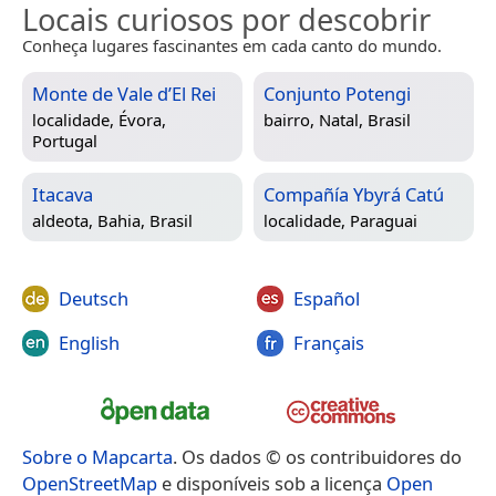
Locais curiosos por descobrir
Conheça lugares fascinantes em cada canto do mundo.
Monte de Vale d’El Rei
Conjunto Potengi
localidade,
Évora,
bairro,
Natal, Brasil
Portugal
Itacava
Compañía Ybyrá Catú
aldeota,
Bahia, Brasil
localidade,
Paraguai
Deutsch
Español
English
Français
Sobre o Mapcarta
. Os dados © os contribuidores do
OpenStreetMap
e disponíveis sob a licença
Open