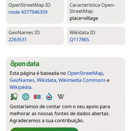
Open­Street­Map ID
Característica Open­
Street­Map
node 4377946359
place=­village
Geo­Names ID
Wiki­data ID
2263531
Q117865
Esta página é baseada no
OpenStreetMap
,
GeoNames
,
Wikidata
,
Wikimedia Commons
e
Wikipédia
.
Gostaríamos de contar com o seu apoio para
melhorar as nossas fontes de dados abertas.
Agradecemos a sua contribuição.