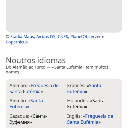
©
Stadia Maps
,
Airbus DS
,
CNES
,
PlanetObserver
e
Copernicus
Noutros idiomas
Do Alemão ao Turco — «Santa Eufémia» tem muitos
nomes.
Alemão:
«
Freguesia de
Francês:
«
Santa
Santa Eufémia
»
Eufémia
»
Alemão:
«
Santa
Holandês:
«
Santa
Eufémia
»
Eufémia
»
Cazaque:
«
Санта-
Inglês:
«
Freguesia de
Эуфемия
»
Santa Eufémia
»