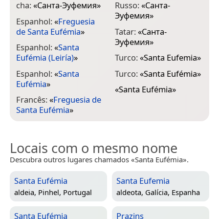
cha:
«
Санта-Эуфемия
»
Russo:
«
Санта-
Эуфемия
»
Espanhol:
«
Freguesia
de Santa Eufémia
»
Tatar:
«
Санта-
Эуфемия
»
Espanhol:
«
Santa
Eufémia (Leiría)
»
Turco:
«
Santa Eufemia
»
Espanhol:
«
Santa
Turco:
«
Santa Eufémia
»
Eufémia
»
«
Santa Eufémia
»
Francês:
«
Freguesia de
Santa Eufémia
»
Locais com o mesmo nome
Descubra outros lugares chamados «Santa Eufémia».
Santa Eufémia
Santa Eufemia
aldeia,
Pinhel, Portugal
aldeota,
Galícia, Espanha
Santa Eufémia
Prazins