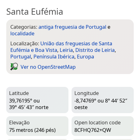
Santa Eufémia
Categorias:
antiga freguesia de Portugal
e
localidade
Localização:
União das freguesias de Santa
Eufémia e Boa Vista
,
Leiria
,
Distrito de Leiria
,
Portugal
,
Península Ibérica
,
Europa
Ver no Open­Street­Map
Latitude
Longitude
39,76195° ou
-8,74769° ou 8° 44′ 52″
39° 45′ 43″ norte
oeste
Elevação
Open location code
75 metros (246 pés)
8CFHQ762+QW