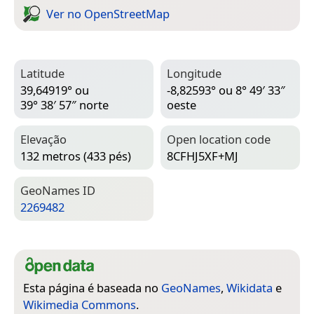
Ver no Open­Street­Map
Latitude
Longitude
39,64919° ou
-8,82593° ou 8° 49′ 33″
39° 38′ 57″ norte
oeste
Elevação
Open location code
132 metros (433 pés)
8CFHJ5XF+MJ
Geo­Names ID
2269482
Esta página é baseada no
GeoNames
,
Wikidata
e
Wikimedia Commons
.