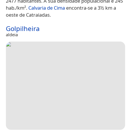
2477 habitantes. A sua densidade populacional é 245
hab./km².
Calvaria de Cima
encontra-se a 3½ km a
oeste de Catraiadas.
Golpilheira
aldeia