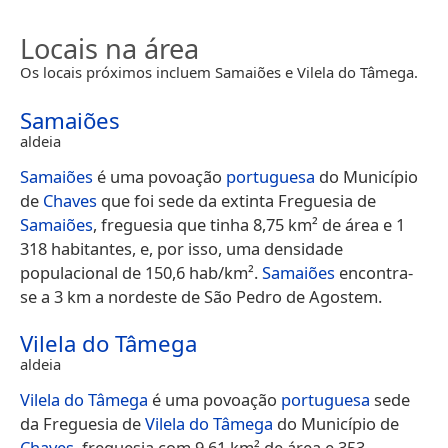
Locais na área
Os locais próximos incluem Samaiões e Vilela do Tâmega.
Samaiões
aldeia
Samaiões
é uma povoação
portuguesa
do Município
de
Chaves
que foi sede da extinta Freguesia de
Samaiões
, freguesia que tinha 8,75 km² de área e 1
318 habitantes, e, por isso, uma densidade
populacional de 150,6 hab/km².
Samaiões
encontra-
se a 3 km a nordeste de São Pedro de Agostem.
Vilela do Tâmega
aldeia
Vilela do Tâmega
é uma povoação
portuguesa
sede
da Freguesia de
Vilela do Tâmega
do Município de
Chaves
, freguesia com 9,61 km² de área e 353