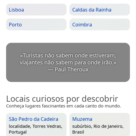
Lisboa
Caldas da Rainha
Porto
Coimbra
«
Turistas não sabem onde estiveram,
viajantes não sabem para onde irão.
»
—
Paul Theroux
Locais curiosos por descobrir
Conheça lugares fascinantes em cada canto do mundo.
São Pedro da Cadeira
Muzema
localidade,
Torres Vedras,
subúrbio,
Rio de Janeiro,
Portugal
Brasil