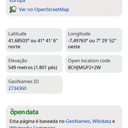
Europa
Ver no Open­Street­Map
Latitude
Longitude
41,68503° ou 41° 41′ 6″
-7,49763° ou 7° 29′ 52″
norte
oeste
Elevação
Open location code
549 metros (1.801 pés)
8CHJMGP2+2W
Geo­Names ID
2734360
Esta página é baseada no
GeoNames
,
Wikidata
e
Wikimedia Commons
.