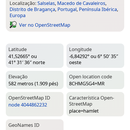
Localização:
Salselas
,
Macedo de Cavaleiros
,
Distrito de Bragança
,
Portugal
,
Península Ibérica
,
Europa
Ver no Open­Street­Map
Latitude
Longitude
41,52665° ou
-6,84292° ou 6° 50′ 35″
41° 31′ 36″ norte
oeste
Elevação
Open location code
582 metros (1.909 pés)
8CHMG5G4+MR
Open­Street­Map ID
Característica Open­
Street­Map
node 4044862232
place=­hamlet
Geo­Names ID