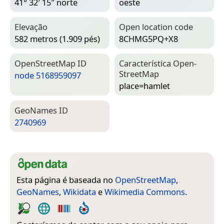
41° 32′ 15″ norte
oeste
Elevação
Open location code
582 metros (1.909 pés)
8CHMG5PQ+X8
Open­Street­Map ID
Característica Open­
Street­Map
node 5168959097
place=­hamlet
Geo­Names ID
2740969
Esta página é baseada no
OpenStreetMap
,
GeoNames
,
Wikidata
e
Wikimedia Commons
.