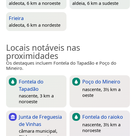
aldeota, 6 km a noroeste
aldeia, 6 km a sudeste
Frieira
aldeota, 6 km a nordeste
Locais notáveis nas
proximidades
Os destaques incluem Fontela do Tapadão e Poço do
Mineiro.
Fontela do
Poço do Mineiro
Tapadão
nascente, 3½ km a
oeste
nascente, 3 km a
noroeste
Junta de Freguesia
Fontela do raioko
de Vinhas
nascente, 3½ km a
noroeste
câmara municipal,