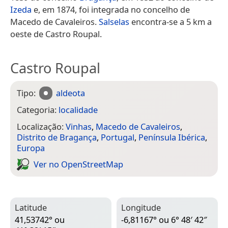
Izeda
e, em 1874, foi integrada no concelho de
Macedo de Cavaleiros.
Salselas
encontra-se a 5 km a
oeste de Castro Roupal.
Castro Roupal
Tipo:
aldeota
Categoria:
localidade
Localização:
Vinhas
,
Macedo de Cavaleiros
,
Distrito de Bragança
,
Portugal
,
Península Ibérica
,
Europa
Ver no Open­Street­Map
Latitude
Longitude
41,53742° ou
-6,81167° ou 6° 48′ 42″