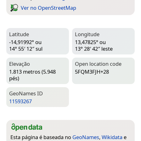
Ver no Open­Street­Map
Latitude
Longitude
-14,91992° ou
13,47825° ou
14° 55′ 12″ sul
13° 28′ 42″ leste
Elevação
Open location code
1.813 metros (5.948
5FQM3FJH+28
pés)
Geo­Names ID
11593267
Esta página é baseada no
GeoNames
,
Wikidata
e