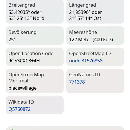
Breitengrad
Längengrad
53,42035° oder
21,95396° oder
53° 25′ 13″ Nord
21° 57′ 14″ Ost
Bevölkerung
Meereshöhe
251
122 Meter (400 Fuß)
Open Location Code
Open­Street­Map ID
9G53CXC3+4H
node 31576858
Open­Street­Map-
Geo­Names ID
Merkmal
771378
place=­village
Wiki­data ID
Q5750872