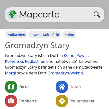
Podlachien
Powiat Kolneński
Kolno
Gromadzyn Stary
Gromadzyn Stary ist ein Dorf in
Kolno
,
Powiat
Kolneński
,
Podlachien
und hat etwa 251 Einwohner.
Gromadzyn Stary befindet sich nahe dem Stadtviertel
Morgi
sowie dem Dorf
Gromadzyn-Wykno
.
Karte
Hotels
Fotokarte
Routenplaner