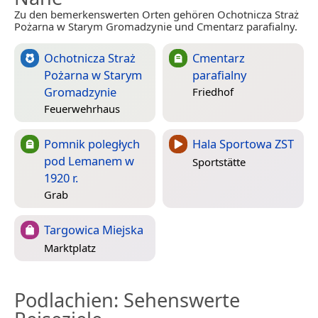
Zu den bemerkenswerten Orten gehören Ochotnicza Straż
Pożarna w Starym Gromadzynie und Cmentarz parafialny.
Ochotnicza Straż
Cmentarz
Pożarna w Starym
parafialny
Gromadzynie
Friedhof
Feuerwehrhaus
Pomnik poległych
Hala Sportowa ZST
pod Lemanem w
Sportstätte
1920 r.
Grab
Targowica Miejska
Marktplatz
Podlachien
: Sehenswerte