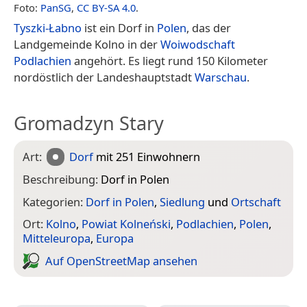
Foto:
PanSG
,
CC BY-SA 4.0
.
Tyszki-Łabno
ist ein Dorf in
Polen
, das der
Landgemeinde Kolno in der
Woiwodschaft
Podlachien
angehört. Es liegt rund 150 Kilometer
nordöstlich der Landeshauptstadt
Warschau
.
Gromadzyn Stary
Art:
Dorf
mit 251 Einwohnern
Beschreibung:
Dorf in Polen
Kategorien:
Dorf in Polen
,
Siedlung
und
Ortschaft
Ort:
Kolno
,
Powiat Kolneński
,
Podlachien
,
Polen
,
Mitteleuropa
,
Europa
Auf Open­Street­Map ansehen