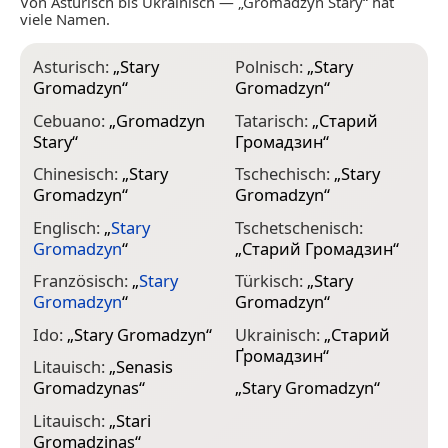
Von Asturisch bis Ukrainisch — „Gromadzyn Stary“ hat
viele Namen.
Asturisch:
„
Stary
Polnisch:
„
Stary
Gromadzyn
“
Gromadzyn
“
Cebuano:
„
Gromadzyn
Tatarisch:
„
Старий
Stary
“
Громадзин
“
Chinesisch:
„
Stary
Tschechisch:
„
Stary
Gromadzyn
“
Gromadzyn
“
Englisch:
„
Stary
Tschetschenisch:
Gromadzyn
“
„
Старий Громадзин
“
Französisch:
„
Stary
Türkisch:
„
Stary
Gromadzyn
“
Gromadzyn
“
Ido:
„
Stary Gromadzyn
“
Ukrainisch:
„
Старий
Ґромадзин
“
Litauisch:
„
Senasis
Gromadzynas
“
„
Stary Gromadzyn
“
Litauisch:
„
Stari
Gromadzinas
“