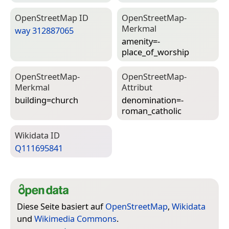
Open­Street­Map ID
Open­Street­Map-
Merkmal
way 312887065
amenity=­
place_of_worship
Open­Street­Map-
Open­Street­Map-
Merkmal
Attribut
building=­church
denomination=­
roman_catholic
Wiki­data ID
Q111695841
Diese Seite basiert auf
OpenStreetMap
,
Wikidata
und
Wikimedia Commons
.