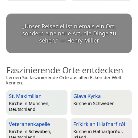
„
Unser Reiseziel ist niemals ein Ort,
sondern eine neue Art, die Dinge zu
sehen.
“
—
Henry Miller
Faszinierende Orte entdecken
Lernen Sie faszinierende Orte aus allen Ecken der Welt
kennen.
St. Maximilian
Glava Kyrka
Kirche in
München,
Kirche in
Schweden
Deutschland
Veteranenkapelle
Fríkirkjan í Hafnarfirði
Kirche in
Schwaben,
Kirche in
Hafnarfjörður,
Deutschland
Island