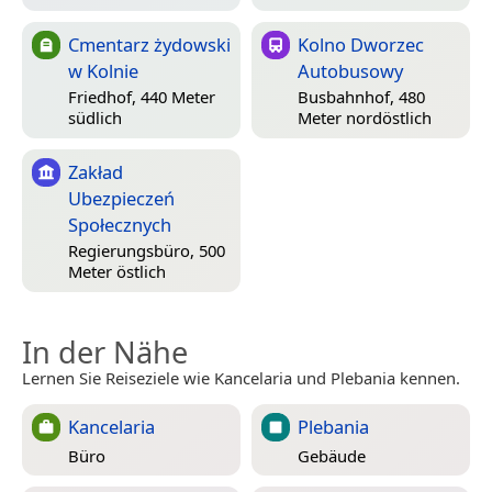
Cmentarz żydowski
Kolno Dworzec
w Kolnie
Autobusowy
Friedhof, 440 Meter
Busbahnhof, 480
südlich
Meter nordöstlich
Zakład
Ubezpieczeń
Społecznych
Regierungsbüro, 500
Meter östlich
In der Nähe
Lernen Sie Reiseziele wie Kancelaria und Plebania kennen.
Kancelaria
Plebania
Büro
Gebäude