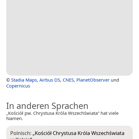
©
Stadia Maps
,
Airbus DS
,
CNES
,
PlanetObserver
und
Copernicus
In anderen Sprachen
„Kościół pw. Chrystusa Króla Wszechświata“ hat viele
Namen.
Polnisch:
„
Kościół Chrystusa Króla Wszechświata