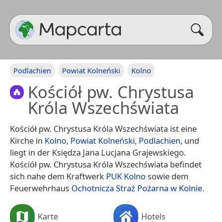
Podlachien
Powiat Kolneński
Kolno
Kościół pw. Chrystusa
Króla Wszechświata
Kościół pw. Chrystusa Króla Wszechświata ist eine
Kirche in
Kolno
,
Powiat Kolneński
,
Podlachien
, und
liegt in der Księdza Jana Lucjana Grajewskiego.
Kościół pw. Chrystusa Króla Wszechświata befindet
sich nahe dem Kraftwerk
PUK Kolno
sowie dem
Feuerwehrhaus
Ochotnicza Straż Pożarna w Kolnie
.
Karte
Hotels