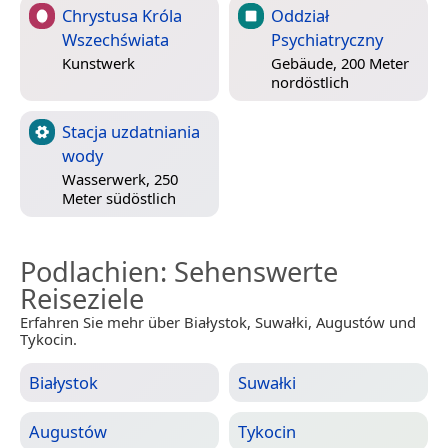
Chrystusa Króla
Oddział
Wszechświata
Psychiatryczny
Kunstwerk
Gebäude, 200 Meter
nordöstlich
Stacja uzdatniania
wody
Wasserwerk, 250
Meter südöstlich
Podlachien
: Sehenswerte
Reiseziele
Erfahren Sie mehr über Białystok, Suwałki, Augustów und
Tykocin.
Białystok
Suwałki
Augustów
Tykocin