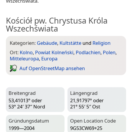
Wszechświata.
Kościół pw. Chrystusa Króla
Wszechświata
Kategorien:
Gebäude
,
Kultstätte
und
Religion
Ort:
Kolno
,
Powiat Kolneński
,
Podlachien
,
Polen
,
Mitteleuropa
,
Europa
Auf Open­Street­Map ansehen
Breitengrad
Längengrad
53,41013° oder
21,91797° oder
53° 24′ 37″ Nord
21° 55′ 5″ Ost
Gründungsdatum
Open Location Code
1999—2004
9G53CW69+25