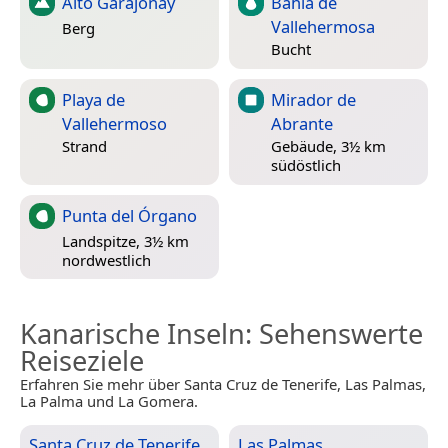
Alto Garajonay
Bahía de
Vallehermosa
Berg
Bucht
Playa de
Mirador de
Vallehermoso
Abrante
Strand
Gebäude, 3½ km
südöstlich
Punta del Órgano
Landspitze, 3½ km
nordwestlich
Kanarische Inseln
: Sehenswerte
Reiseziele
Erfahren Sie mehr über Santa Cruz de Tenerife, Las Palmas,
La Palma und La Gomera.
Santa Cruz de Tenerife
Las Palmas