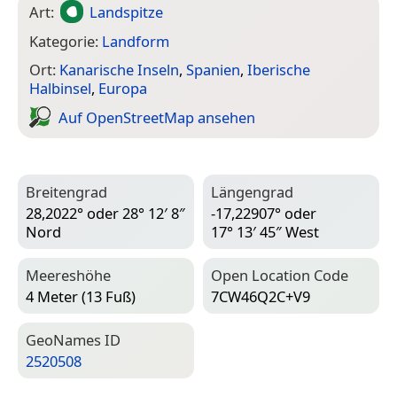
Art:
Landspitze
Kategorie:
Landform
Ort:
Kanarische Inseln
,
Spanien
,
Iberische
Halbinsel
,
Europa
Auf Open­Street­Map ansehen
Breitengrad
Längengrad
28,2022° oder 28° 12′ 8″
-17,22907° oder
Nord
17° 13′ 45″ West
Meereshöhe
Open Location Code
4 Meter (13 Fuß)
7CW46Q2C+V9
Geo­Names ID
2520508