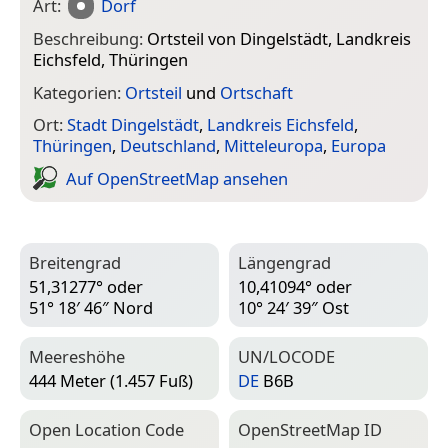
Art:
Dorf
Beschreibung:
Ortsteil von Dingelstädt, Landkreis
Eichsfeld, Thüringen
Kategorien:
Ortsteil
und
Ortschaft
Ort:
Stadt Dingelstädt
,
Landkreis Eichsfeld
,
Thüringen
,
Deutschland
,
Mitteleuropa
,
Europa
Auf Open­Street­Map ansehen
Breitengrad
Längengrad
51,31277° oder
10,41094° oder
51° 18′ 46″ Nord
10° 24′ 39″ Ost
Meereshöhe
UN/LOCODE
444 Meter (1.457 Fuß)
DE
B6B
Open Location Code
Open­Street­Map ID