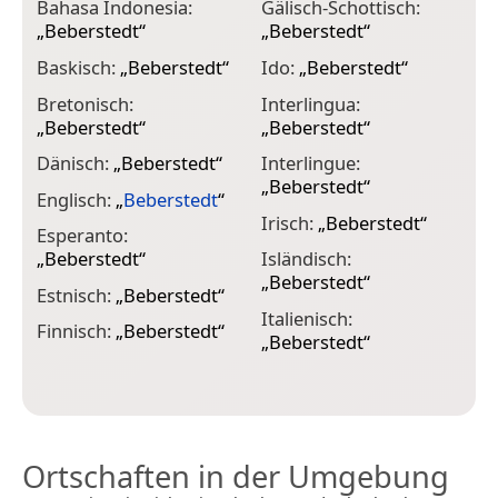
Bahasa Indonesia:
Gälisch-Schottisch:
„
Beberstedt
“
„
Beberstedt
“
K
Baskisch:
„
Beberstedt
“
Ido:
„
Beberstedt
“
K
Bretonisch:
Interlingua:
L
„
Beberstedt
“
„
Beberstedt
“
„
Dänisch:
„
Beberstedt
“
Interlingue:
L
„
Beberstedt
“
„
Englisch:
„
Beberstedt
“
Irisch:
„
Beberstedt
“
M
Esperanto:
„
„
Beberstedt
“
Isländisch:
„
Beberstedt
“
M
Estnisch:
„
Beberstedt
“
Italienisch:
M
Finnisch:
„
Beberstedt
“
„
Beberstedt
“
„
Ortschaften in der Umgebung