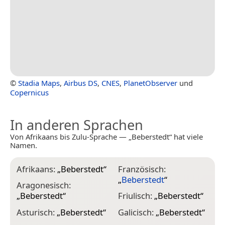
©
Stadia Maps
,
Airbus DS
,
CNES
,
PlanetObserver
und
Copernicus
In anderen Sprachen
Von Afrikaans bis Zulu-Sprache — „Beberstedt“ hat viele
Namen.
Afrikaans:
„
Beberstedt
“
Französisch:
K
„
Beberstedt
“
„
Aragonesisch:
„
Beberstedt
“
Friulisch:
„
Beberstedt
“
K
„
Asturisch:
„
Beberstedt
“
Galicisch:
„
Beberstedt
“
K