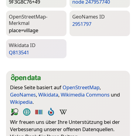
9F3G8C76+49
node 247957740
Open­Street­Map-
Geo­Names ID
Merkmal
2951797
place=­village
Wiki­data ID
Q813541
Diese Seite basiert auf
OpenStreetMap
,
GeoNames
,
Wikidata
,
Wikimedia Commons
und
Wikipedia
.
Wir freuen uns über Ihre Unterstützung bei der
Verbesserung unserer offenen Datenquellen.