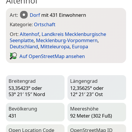
Altenhof
Art:
Dorf
mit 431 Einwohnern
Kategorie:
Ortschaft
Ort:
Altenhof
,
Landkreis Mecklenburgische
Seenplatte
,
Mecklenburg-Vorpommern
,
Deutschland
,
Mitteleuropa
,
Europa
Auf Open­Street­Map ansehen
Breitengrad
Längengrad
53,35423° oder
12,35625° oder
53° 21′ 15″ Nord
12° 21′ 23″ Ost
Bevölkerung
Meereshöhe
431
92 Meter (302 Fuß)
Open Location Code
Open­Street­Map ID