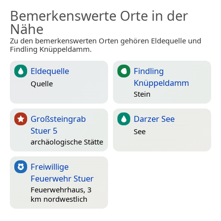
Bemerkenswerte Orte in der
Nähe
Zu den bemerkenswerten Orten gehören Eldequelle und
Findling Knüppeldamm.
Eldequelle
Findling
Knüppeldamm
Quelle
Stein
Großsteingrab
Darzer See
Stuer 5
See
archäologische Stätte
Freiwillige
Feuerwehr Stuer
Feuerwehrhaus, 3
km nordwestlich