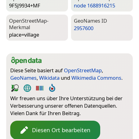
9F5J9934+MF
node 1688916215
Open­Street­Map-
Geo­Names ID
Merkmal
2957600
place=­village
Diese Seite basiert auf
OpenStreetMap
,
GeoNames
,
Wikidata
und
Wikimedia Commons
.
Wir freuen uns über Ihre Unterstützung bei der
Verbesserung unserer offenen Datenquellen.
Vielen Dank für Ihren Beitrag.
Diesen Ort bearbeiten