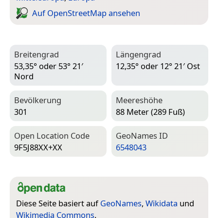
Auf Open­Street­Map ansehen
Breitengrad
Längengrad
53,35° oder 53° 21′
12,35° oder 12° 21′ Ost
Nord
Bevölkerung
Meereshöhe
301
88 Meter (289 Fuß)
Open Location Code
Geo­Names ID
9F5J88XX+XX
6548043
Diese Seite basiert auf
GeoNames
,
Wikidata
und
Wikimedia Commons
.