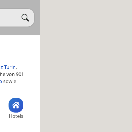
z Turin
,
he von 901
o
sowie
Hotels