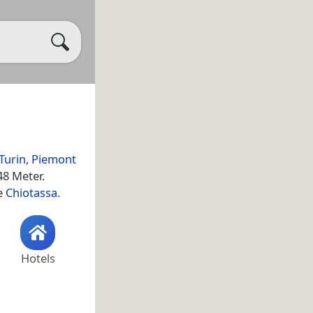
Turin
,
Piemont
8 Meter.
e
Chiotassa
.
Hotels