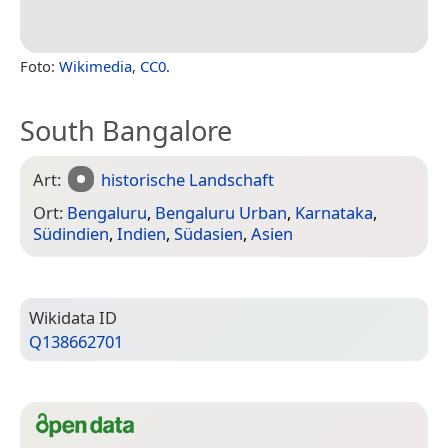
Foto:
Wikimedia
,
CC0
.
South Bangalore
Art:
historische Landschaft
Ort:
Bengaluru
,
Bengaluru Urban
,
Karnataka
,
Südindien
,
Indien
,
Südasien
,
Asien
Wiki­data ID
Q138662701