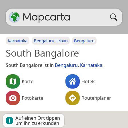
Karnataka
Bengaluru Urban
Bengaluru
South Bangalore
South Bangalore ist in
Bengaluru
,
Karnataka
.
Karte
Hotels
Fotokarte
Routenplaner
Auf einen Ort tippen
um ihn zu erkunden