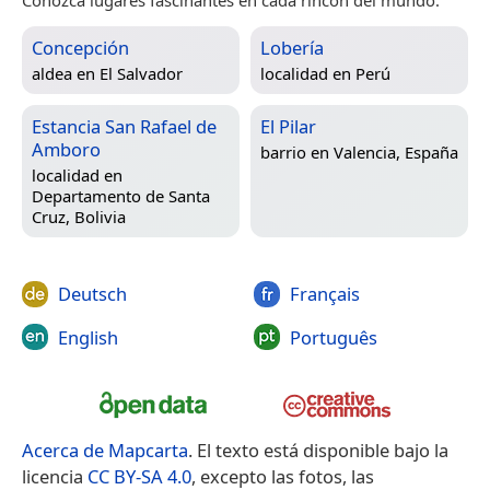
Conozca lugares fascinantes en cada rincón del mundo.
Concepción
Lobería
aldea en
El Salvador
localidad en
Perú
Estancia San Rafael de
El Pilar
Amboro
barrio en
Valencia, España
localidad en
Departamento de Santa
Cruz, Bolivia
Deutsch
Français
English
Português
Acerca de Mapcarta
. El texto está disponible bajo la
licencia
CC BY-SA 4.0
, excepto las fotos, las