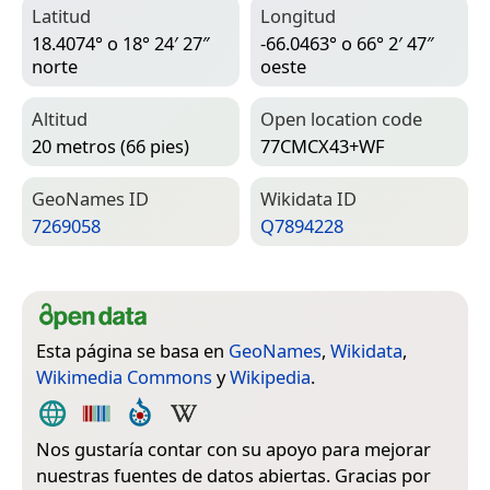
Latitud
Longitud
18.4074° o 18° 24′ 27″
-66.0463° o 66° 2′ 47″
norte
oeste
Altitud
Open location code
20 metros (66 pies)
77CMCX43+WF
Geo­Names ID
Wiki­data ID
7269058
Q7894228
Esta página se basa en
GeoNames
,
Wikidata
,
Wikimedia Commons
y
Wikipedia
.
Nos gustaría contar con su apoyo para mejorar
nuestras fuentes de datos abiertas. Gracias por