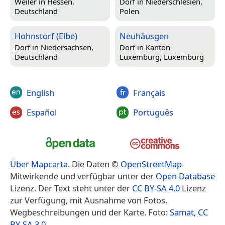
Weiler in
Hessen,
Dorf in
Niederschlesien,
Deutschland
Polen
Hohnstorf (Elbe)
Neuhäusgen
Dorf in
Niedersachsen,
Dorf in
Kanton
Deutschland
Luxemburg, Luxemburg
English
Français
Español
Português
Über Mapcarta
. Die Daten ©
OpenStreetMap
-
Mitwirkende und verfügbar unter der
Open Database
Lizenz. Der Text steht unter der
CC BY-SA 4.0
Lizenz
zur Verfügung, mit Ausnahme von Fotos,
Wegbeschreibungen und der Karte. Foto:
Samat
,
CC
BY-SA 3.0
.