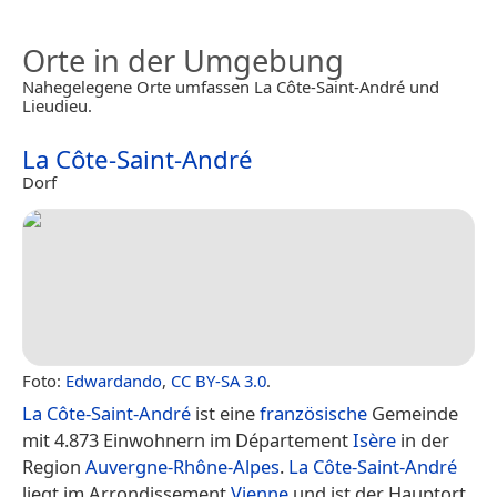
Orte in der Umgebung
Nahegelegene Orte umfassen La Côte-Saint-André und
Lieudieu.
La Côte-Saint-André
Dorf
Foto:
Edwardando
,
CC BY-SA 3.0
.
La Côte-Saint-André
ist eine
französische
Gemeinde
mit 4.873 Einwohnern im Département
Isère
in der
Region
Auvergne-Rhône-Alpes
.
La Côte-Saint-André
liegt im Arrondissement
Vienne
und ist der Hauptort