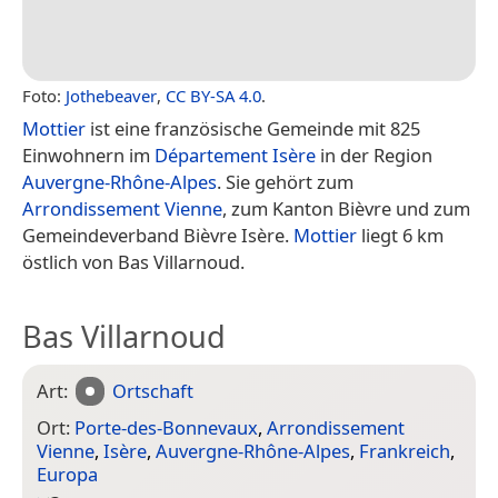
Foto:
Jothebeaver
,
CC BY-SA 4.0
.
Mottier
ist eine französische Gemeinde mit 825
Einwohnern im
Département Isère
in der Region
Auvergne-Rhône-Alpes
. Sie gehört zum
Arrondissement Vienne
, zum Kanton Bièvre und zum
Gemeindeverband Bièvre Isère.
Mottier
liegt 6 km
östlich von Bas Villarnoud.
Bas Villarnoud
Art:
Ortschaft
Ort:
Porte-des-Bonnevaux
,
Arrondissement
Vienne
,
Isère
,
Auvergne-Rhône-Alpes
,
Frankreich
,
Europa