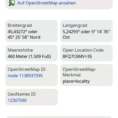
Auf Open­Street­Map ansehen
Breitengrad
Längengrad
45,43272° oder
5,24293° oder 5° 14′ 35″
45° 25′ 58″ Nord
Ost
Meereshöhe
Open Location Code
460 Meter (1.509 Fuß)
8FQ7C6MV+35
Open­Street­Map ID
Open­Street­Map-
Merkmal
node 1138937595
place=­locality
Geo­Names ID
12307590