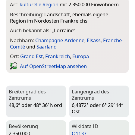
Art:
kulturelle Region
mit 2.350.000 Einwohnern
Beschreibung:
Landschaft, ehemals eigene
Region im Nordosten Frankreichs
Auch bekannt als:
„
Lorraine
“
Nachbarn:
Champagne-Ardenne
,
Elsass
,
Franche-
Comté
und
Saarland
Ort:
Grand Est
,
Frankreich
,
Europa
Auf Open­Street­Map ansehen
Breitengrad des
Längengrad des
Zentrums
Zentrums
48,6° oder 48° 36′ Nord
6,4872° oder 6° 29′ 14″
Ost
Bevölkerung
Wiki­data ID
2.350.000
Q1137