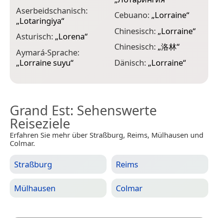
G
Aserbeidschanisch:
„
Cebuano:
„
Lorraine
“
„
Lotaringiya
“
G
Chinesisch:
„
Lorraine
“
Asturisch:
„
Lorena
“
„
Chinesisch:
„
洛林
“
Aymará-Sprache:
H
„
Lorraine suyu
“
Dänisch:
„
Lorraine
“
H
Grand Est
: Sehenswerte
Reiseziele
Erfahren Sie mehr über Straßburg, Reims, Mülhausen und
Colmar.
Straßburg
Reims
Mülhausen
Colmar