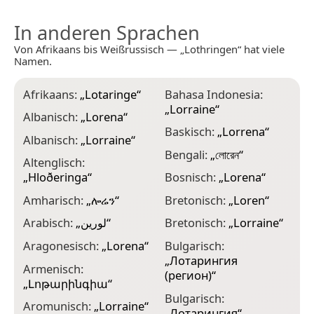
In anderen Sprachen
Von Afrikaans bis Weißrussisch — „Lothringen“ hat viele
Namen.
Afrikaans:
„
Lotaringe
“
Bahasa Indonesia:
E
„
Lorraine
“
Albanisch:
„
Lorena
“
E
Baskisch:
„
Lorrena
“
Albanisch:
„
Lorraine
“
E
Bengali:
„
লোরেন
“
Altenglisch:
F
„
Hloðeringa
“
Bosnisch:
„
Lorena
“
F
Amharisch:
„
ሎሬን
“
Bretonisch:
„
Loren
“
F
Arabisch:
„
لورين
“
Bretonisch:
„
Lorraine
“
F
Aragonesisch:
„
Lorena
“
Bulgarisch:
„
„
Лотарингия
Armenisch:
F
(регион)
“
„
Լոթարինգիա
“
G
Bulgarisch:
Aromunisch:
„
Lorraine
“
„
Лотарингия
“